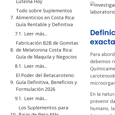
Luteina Hoy
Todo sobre Suplementos
Alimenticios en Costa Rica:
Guía Rentable y Definitiva
Definic
Leer más...
exact
Fabricación B2B de Gomitas
de Melatonina Costa Rica:
Para abord
Guía de Maquila y Negocios
debemos res
Leer más...
Químicament
El Poder del Betacaroteno:
carotenoide
Guía Definitiva, Beneficios y
microorga
Formulación 2026
En la natur
Leer más...
prevenir da
Los Suplementos para
humano, la
Bajar de Peso Más