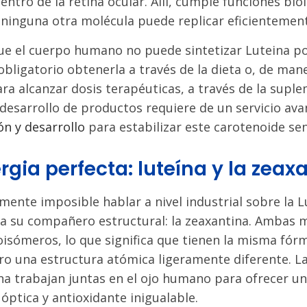
centro de la retina ocular. Allí, cumple funciones bio
 ninguna otra molécula puede replicar eficientemen
ue el cuerpo humano no puede sintetizar Luteina po
bligatorio obtenerla a través de la dieta o, de ma
ara alcanzar dosis terapéuticas, a través de la supl
l desarrollo de productos requiere de un servicio av
ón y desarrollo
para estabilizar este carotenoide sen
rgia perfecta: luteína y la zeax
mente imposible hablar a nivel industrial sobre la L
a su compañero estructural: la zeaxantina. Ambas 
oisómeros, lo que significa que tienen la misma fór
o una estructura atómica ligeramente diferente. La
na trabajan juntas en el ojo humano para ofrecer u
óptica y antioxidante inigualable.