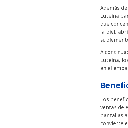
Además de l
Luteina pa
que concent
la piel, ab
suplemento
A continua
Luteina, lo
en el empa
Benefi
Los benefic
ventas de e
pantallas 
convierte e