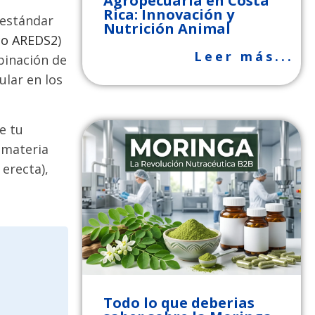
Agropecuaria en Costa
Rica: Innovación y
 estándar
Nutrición Animal
ico AREDS2
)
Leer más...
binación de
ular en los
e tu
 materia
erecta),
Todo lo que deberias