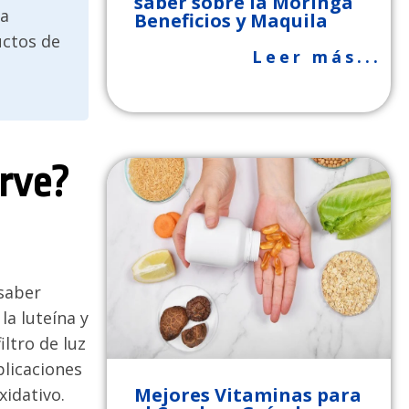
saber sobre la Moringa
ra
Beneficios y Maquila
uctos de
Leer más...
irve?
 saber
a luteína y
iltro de luz
plicaciones
Mejores Vitaminas para
xidativo.