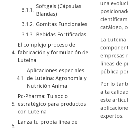
una evoluci
Softgels (Cápsulas
posicionad
Blandas)
científicam
Gomitas Funcionales
catálogo, 
Bebidas Fortificadas
La Luteina
El complejo proceso de
componente 
fabricación y formulación de
empresas n
Luteina
líneas de 
Aplicaciones especiales
pública por 
de Luteina: Agronomía y
Por lo tant
Nutrición Animal
alta calid
Pc-Pharma: Tu socio
este artícu
estratégico para productos
aplicacion
con Luteina
expertos.
Lanza tu propia línea de