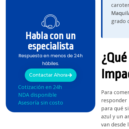
caroten
Maquil
grado c
Habla con un
especialista
¿Qué 
Respuesta en menos de 24h
hábiles.
Impac
Contactar Ahora
Cotización en 24h
Para comerc
NDA disponible
responder 
Asesoría sin costo
para qué si
azul y un a
van desde l