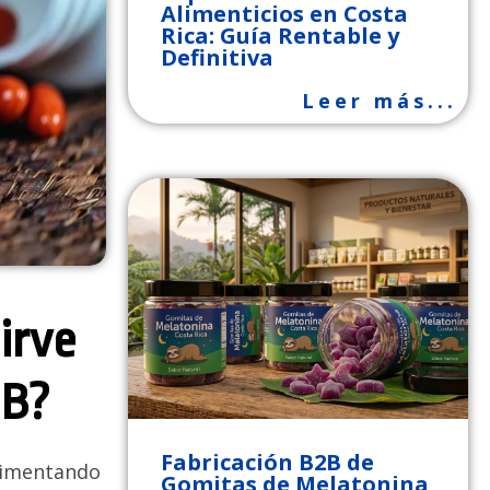
Alimenticios en Costa
Rica: Guía Rentable y
Definitiva
Leer más...
irve
2B?
Fabricación B2B de
erimentando
Gomitas de Melatonina