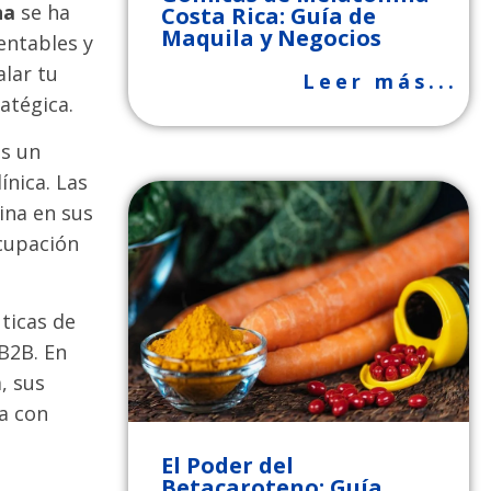
na
se ha
Costa Rica: Guía de
Maquila y Negocios
entables y
alar tu
Leer más...
atégica.
es un
ínica. Las
ina en sus
cupación
ticas de
B2B. En
, sus
a con
El Poder del
Betacaroteno: Guía