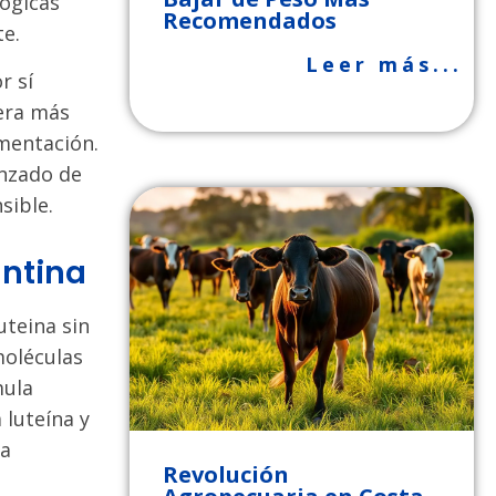
lógicas
Recomendados
te.
Leer más...
r sí
nera más
ementación.
anzado de
sible.
antina
uteina sin
moléculas
mula
 luteína y
na
Revolución