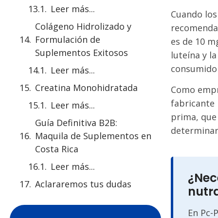
Leer más...
Cuando los
Colágeno Hidrolizado y
recomendad
Formulación de
es de 10 m
Suplementos Exitosos
luteína y l
consumidor
Leer más...
Creatina Monohidratada
Como empre
fabricante
Leer más...
prima, que 
Guía Definitiva B2B:
determinará
Maquila de Suplementos en
Costa Rica
Leer más...
¿Nec
Aclararemos tus dudas
nutr
En Pc-