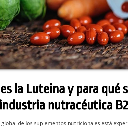
es la Luteina y para qué s
 industria nutracéutica B
 global de los suplementos nutricionales está exp