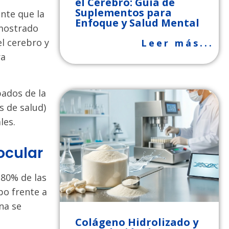
el Cerebro: Guía de
Suplementos para
ente que la
Enfoque y Salud Mental
emostrado
el cerebro y
Leer más...
ra
ados de la
s de salud)
les.
 ocular
 80% de las
po frente a
na se
Colágeno Hidrolizado y