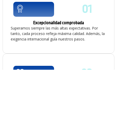
01
Excepcionalidad comprobada
Superamos siempre las más altas expectativas. Por
tanto, cada proceso refleja máxima calidad. Además, la
exigencia internacional guía nuestros pasos.
02
Propósito de salud humana integral.
Servimos a empresas que requieren valor agregado. Por
ello, ofrecemos excelentes soluciones verdaderamente
diferenciadas. En consecuencia, aplicamos una profunda
responsabilidad corporativa.