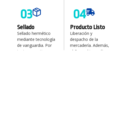
03
04
Sellado
Producto Listo
Sellado hermético
Liberación y
mediante tecnología
despacho de la
de vanguardia. Por
mercadería. Además,
tanto, garantizamos
el Co-packing agiliza
máxima calidad.
la entrega final en
Costa Rica con un
excelente envasado.
03
El Diferenciador
Nuestro Diferenciador
Absoluto:
Automatización
y