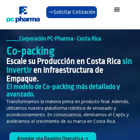
Solicitar Cotización
Corporación PC-Pharma · Costa Rica
Co-packing
Escale su Producción en Costa Rica
sin
Invertir
en Infraestructura de
Empaque.
El modelo de Co-packing más detallado y
avanzado.
Transformamos la materia prima en producto final. Además,
utilizamos nuestra plataforma robótica de envasado y
acondicionamiento. En consecuencia, eliminamos el CapEx y
aceleramos el crecimiento de su marca en Costa Rica.
Agendar una Reunión Operativa